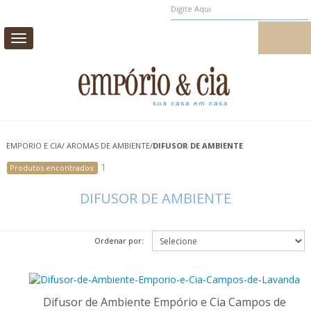
MEUS PEDIDOS
MEU CADASTRO
Toggle
navigation
CAMA
MESA
BANHO
INFANTIL
EMPORIO E CIA
/
AROMAS DE AMBIENTE
/
DIFUSOR DE AMBIENTE
CASA E DECORAÇÃO
1
Produtos encontrados:
AROMAS DE AMBIENTE
PROMOÇÃO
DIFUSOR DE AMBIENTE
Ordenar por:
Difusor de Ambiente Empório e Cia Campos de