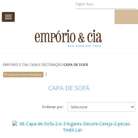
MEUS PEDIDOS
MEU CADASTRO
Toggle
navigation
CAMA
MESA
BANHO
INFANTIL
EMPORIO E CIA
/
CASA E DECORAÇÃO
/
CAPA DE SOFÁ
CASA E DECORAÇÃO
3
Produtos encontrados:
AROMAS DE AMBIENTE
PROMOÇÃO
CAPA DE SOFÁ
Ordenar por: