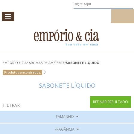
MEUS PEDIDOS
MEU CADASTRO
Toggle
navigation
CAMA
MESA
BANHO
INFANTIL
EMPORIO E CIA
/
AROMAS DE AMBIENTE
/
SABONETE LÍQUIDO
CASA E DECORAÇÃO
3
3
Produtos encontrados:
Produtos encontrados:
AROMAS DE AMBIENTE
PROMOÇÃO
SABONETE LÍQUIDO
REFINAR RESULTADO
FILTRAR
TAMANHO
FRAGÂNCIA