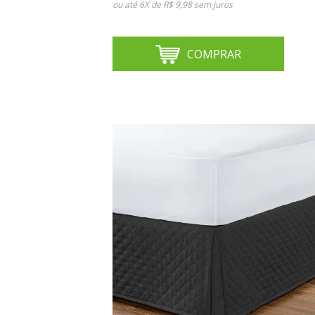
ou até
6X de R$ 9,98
sem juros
COMPRAR