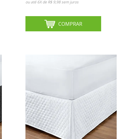
ou até
6X de R$ 9,98
sem juros
COMPRAR