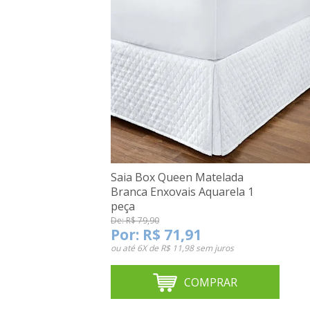
Saia Box Queen Matelada
Branca Enxovais Aquarela 1
peça
De: R$ 79,90
Por:
R$ 71,91
ou até
6X de R$ 11,98
sem juros
COMPRAR