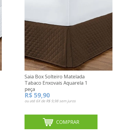
Saia Box Solteiro Matelada
Tabaco Enxovais Aquarela 1
peça
R$ 59,90
ou até
6X de R$ 9,98
sem juros
COMPRAR