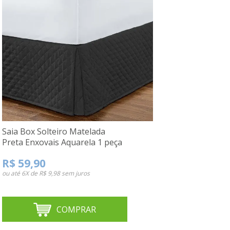
Saia Box Solteiro Matelada
Preta Enxovais Aquarela 1 peça
R$ 59,90
ou até
6X de R$ 9,98
sem juros
COMPRAR