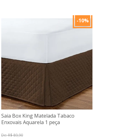
-10%
Saia Box King Matelada Tabaco
Enxovais Aquarela 1 peça
De: R$ 89,90