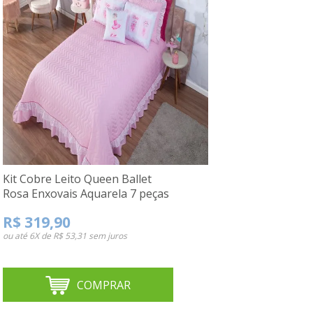
Kit Cobre Leito Queen Ballet
Rosa Enxovais Aquarela 7 peças
R$ 319,90
ou até
6X de R$ 53,31
sem juros
COMPRAR