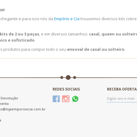
qui
nchegante e para isso nós da
Empório e Cia
trouxemos diversos kits cobre
kits de 2 ou 3 peças
, e em diversos tamanhos:
casal, queen ou solteir
co e sofisticado
.
s produtos para compor todo o seu
enxoval de casal ou solteiro
.
REDES SOCIAIS
RECEBA OFERTA
e Devolução
mento
to@lojaemporioecia.com.br
a