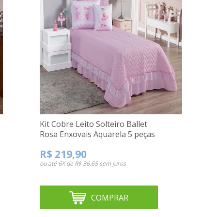
Kit Cobre Leito Solteiro Ballet
Rosa Enxovais Aquarela 5 peças
R$ 219,90
ou até
6X de R$ 36,65
sem juros
COMPRAR