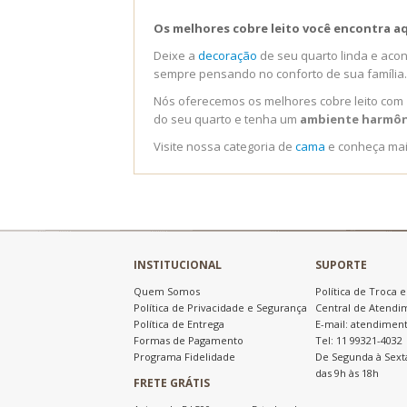
Os melhores cobre leito você encontra a
Deixe a
decoração
de seu quarto linda e aco
sempre pensando no conforto de sua família.
Nós oferecemos os melhores cobre leito com
do seu quarto e tenha um
ambiente harmôni
Visite nossa categoria de
cama
e conheça mai
INSTITUCIONAL
SUPORTE
Quem Somos
Política de Troca 
Política de Privacidade e Segurança
Central de Atendi
Política de Entrega
E-mail: atendimen
Formas de Pagamento
Tel: 11 99321-4032
Programa Fidelidade
De Segunda à Sext
das 9h às 18h
FRETE GRÁTIS