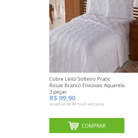
Cobre Leito Solteiro Pratic
Rosas Branco Enxovais Aquarela
3 peças
R$ 99,90
ou até
6X de R$ 16,65
sem juros
COMPRAR