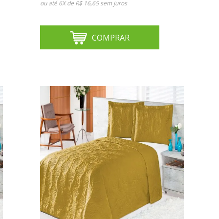
ou até
6X de R$ 16,65
sem juros
COMPRAR