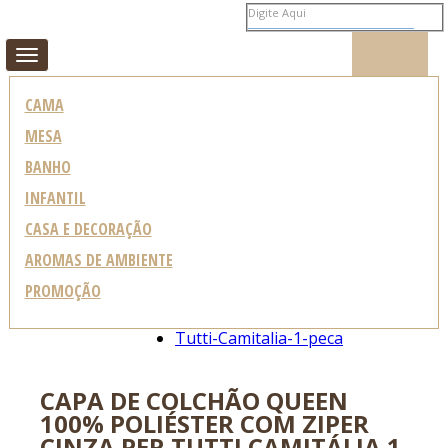
MEUS PEDIDOS
MEU CADASTRO
Toggle
navigation
CAMA
MESA
BANHO
EMPORIO E CIA
/
INFANTIL
CAMA
/
CAPA DE COLCHÃO
/
CASA E DECORAÇÃO
AROMAS DE AMBIENTE
PROMOÇÃO
0
CAPA DE COLCHÃO QUEEN
100% POLIÉSTER COM ZIPER
CINZA PER TUTTI CAMITÁLIA 1