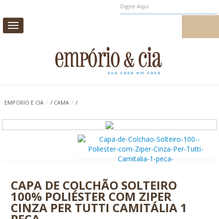
Toggle
MEUS PEDIDOS
MEU CADASTRO
navigation
CAMA
MESA
BANHO
INFANTIL
EMPORIO E CIA
/
/
CAMA
/
/
CASA E DECORAÇÃO
AROMAS DE AMBIENTE
PROMOÇÃO
0
CAPA DE COLCHÃO SOLTEIRO
100% POLIÉSTER COM ZIPER
CINZA PER TUTTI CAMITÁLIA 1
PEÇA