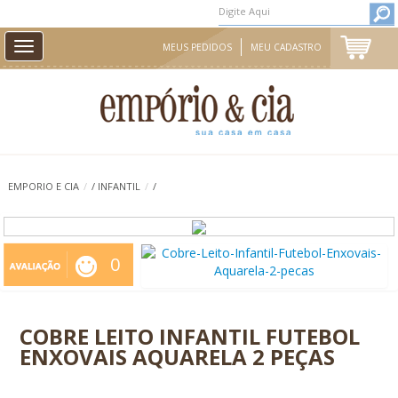
Toggle
MEUS PEDIDOS
MEU CADASTRO
navigation
CAMA
MESA
BANHO
INFANTIL
EMPORIO E CIA
/
/
INFANTIL
/
/
CASA E DECORAÇÃO
AROMAS DE AMBIENTE
PROMOÇÃO
0
COBRE LEITO INFANTIL FUTEBOL
ENXOVAIS AQUARELA 2 PEÇAS