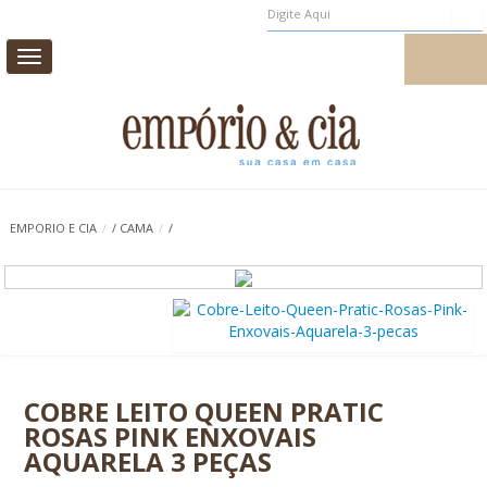
Toggle
MEUS PEDIDOS
MEU CADASTRO
navigation
CAMA
MESA
BANHO
INFANTIL
EMPORIO E CIA
/
/
CAMA
/
/
CASA E DECORAÇÃO
AROMAS DE AMBIENTE
PROMOÇÃO
0
COBRE LEITO QUEEN PRATIC
ROSAS PINK ENXOVAIS
AQUARELA 3 PEÇAS