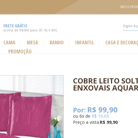
MEUS PED
FRETE GRÁTIS
acima de R$500 para SP, RJ e MG
CAMA
MESA
BANHO
INFANTIL
CASA E DECORA
PROMOÇÃO
COBRE LEITO SOL
ENXOVAIS AQUAR
R$ 99,90
Por:
ou
6
x
de
R$ 16,65
Preço a vista:
R$ 99,90