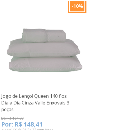
-10%
Jogo de Lençol Queen 140 fios
Dia a Dia Cinza Valle Enxovais 3
peças
De: R$ 164,90
Por:
R$ 148,41
ou até
6X de R$ 24,73
sem juros