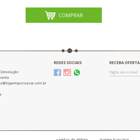
COMPRAR
REDES SOCIAIS
RECEBA OFERTA
e Devolução
mento
to@lojaemporioecia.com.br
a
cartões de débito
boleto bancário