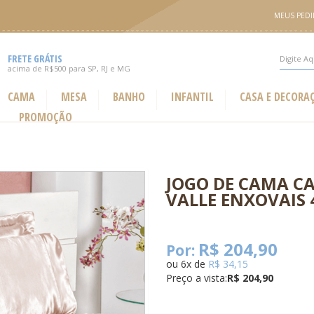
MEUS PED
FRETE GRÁTIS
acima de R$500 para SP, RJ e MG
CAMA
MESA
BANHO
INFANTIL
CASA E DECORA
PROMOÇÃO
JOGO DE CAMA C
VALLE ENXOVAIS 
R$ 204,90
Por:
ou
6
x
de
R$ 34,15
Preço a vista:
R$ 204,90