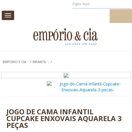
Toggle
MEUS PEDIDOS
MEU CADASTRO
navigation
CAMA
MESA
BANHO
INFANTIL
EMPORIO E CIA
/
/
INFANTIL
/
/
CASA E DECORAÇÃO
AROMAS DE AMBIENTE
PROMOÇÃO
0
JOGO DE CAMA INFANTIL
CUPCAKE ENXOVAIS AQUARELA 3
PEÇAS