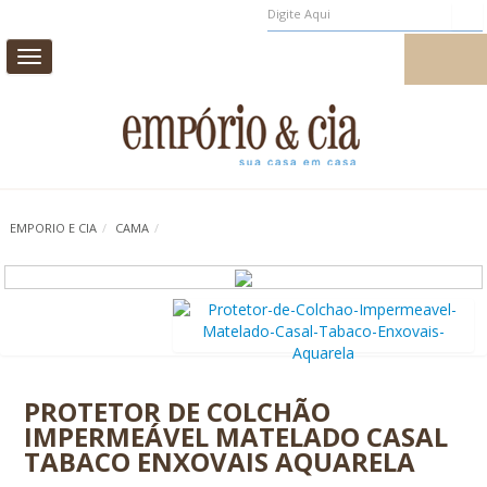
Toggle
MEUS PEDIDOS
MEU CADASTRO
navigation
CAMA
MESA
BANHO
INFANTIL
EMPORIO E CIA
/
CAMA
/
CASA E DECORAÇÃO
AROMAS DE AMBIENTE
PROMOÇÃO
0
PROTETOR DE COLCHÃO
IMPERMEÁVEL MATELADO CASAL
TABACO ENXOVAIS AQUARELA