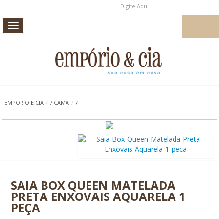
Toggle
MEUS PEDIDOS
MEU CADASTRO
navigation
CAMA
MESA
BANHO
INFANTIL
EMPORIO E CIA
/
/
CAMA
/
/
CASA E DECORAÇÃO
AROMAS DE AMBIENTE
PROMOÇÃO
0
SAIA BOX QUEEN MATELADA
PRETA ENXOVAIS AQUARELA 1
PEÇA