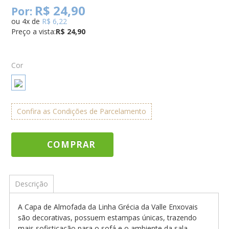
R$ 24,90
Por:
ou
4
x
de
R$ 6,22
Preço a vista:
R$ 24,90
Cor
Confira as Condições de Parcelamento
COMPRAR
Descrição
A Capa de Almofada da Linha Grécia da Valle Enxovais
são decorativas, possuem estampas únicas, trazendo
mais sofisticação para o sofá e o ambiente da sala.