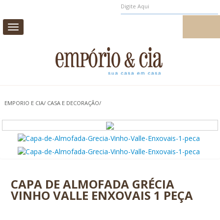
MEUS PEDIDOS
MEU CADASTRO
Toggle
navigation
CAMA
MESA
BANHO
INFANTIL
EMPORIO E CIA
/
CASA E DECORAÇÃO
/
CASA E DECORAÇÃO
AROMAS DE AMBIENTE
PROMOÇÃO
0
CAPA DE ALMOFADA GRÉCIA
VINHO VALLE ENXOVAIS 1 PEÇA