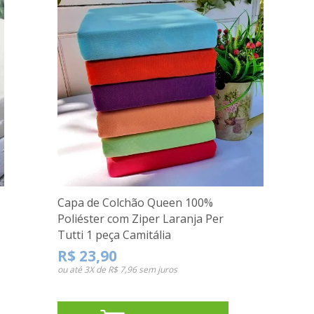
Capa de Colchão Queen 100%
Poliéster com Ziper Laranja Per
Tutti 1 peça Camitália
R$ 23,90
ou até
3X de R$ 7,96
sem juros