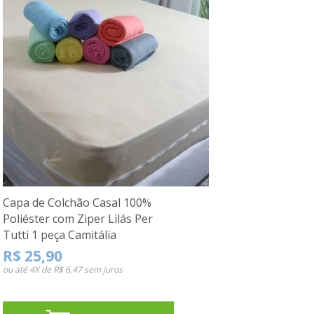
Capa de Colchão Casal 100%
Poliéster com Ziper Lilás Per
Tutti 1 peça Camitália
R$ 25,90
ou até
4X de R$ 6,47
sem juros