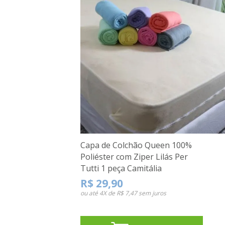
Capa de Colchão Queen 100%
Poliéster com Ziper Lilás Per
Tutti 1 peça Camitália
R$ 29,90
ou até
4X de R$ 7,47
sem juros