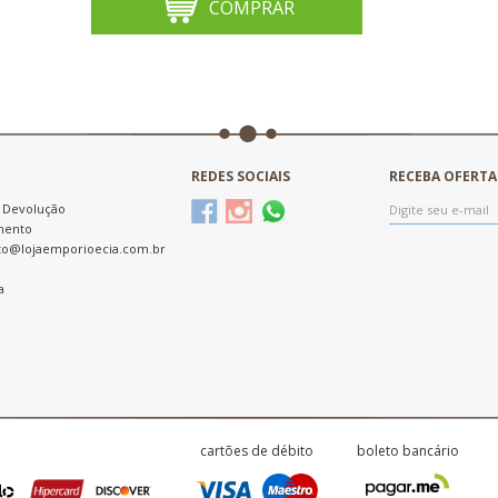
COMPRAR
REDES SOCIAIS
RECEBA OFERTA
e Devolução
mento
to@lojaemporioecia.com.br
a
cartões de débito
boleto bancário