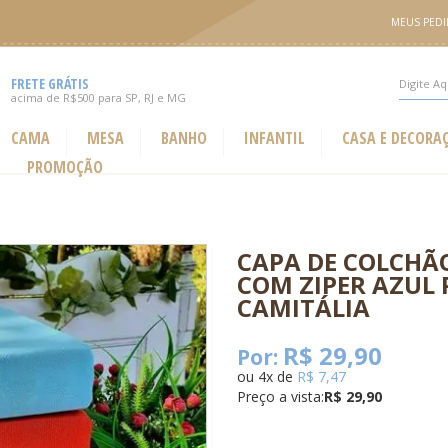
MEUS PED
FRETE GRÁTIS
acima de R$500 para SP, RJ e MG
CAMA
MESA
BANHO
INFANTIL
CASA E DECORA
PROMOÇÃO
CAPA DE COLCHÃ
COM ZIPER AZUL 
CAMITÁLIA
R$ 29,90
Por:
ou
4
x
de
R$ 7,47
Preço a vista:
R$ 29,90