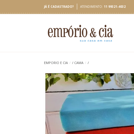
JÁ É CADASTRADO?
ATENDIMENTO:
11 99321-4032
EMPORIO E CIA
/
/
CAMA
/
/