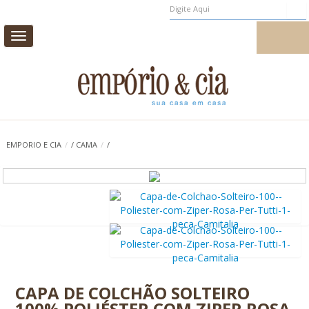
Toggle
MEUS PEDIDOS
MEU CADASTRO
navigation
CAMA
MESA
BANHO
INFANTIL
EMPORIO E CIA
/
/
CAMA
/
/
CASA E DECORAÇÃO
AROMAS DE AMBIENTE
PROMOÇÃO
0
CAPA DE COLCHÃO SOLTEIRO
100% POLIÉSTER COM ZIPER ROSA