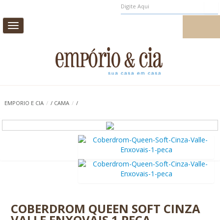
Toggle
MEUS PEDIDOS
MEU CADASTRO
navigation
CAMA
MESA
BANHO
INFANTIL
EMPORIO E CIA
/
/
CAMA
/
/
CASA E DECORAÇÃO
AROMAS DE AMBIENTE
PROMOÇÃO
0
COBERDROM QUEEN SOFT CINZA
VALLE ENXOVAIS 1 PEÇA