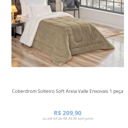
Coberdrom Solteiro Soft Areia Valle Enxovais 1 peça
R$ 209,90
ou até
6X de R$ 34,98
sem juros