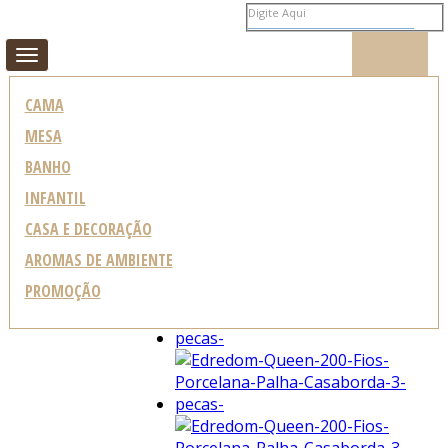
MEUS PEDIDOS
MEU CADASTRO
Toggle
navigation
CAMA
MESA
BANHO
EMPORIO E CIA
/
INFANTIL
CAMA
/
EDREDON
/
CASA E DECORAÇÃO
AROMAS DE AMBIENTE
PROMOÇÃO
0