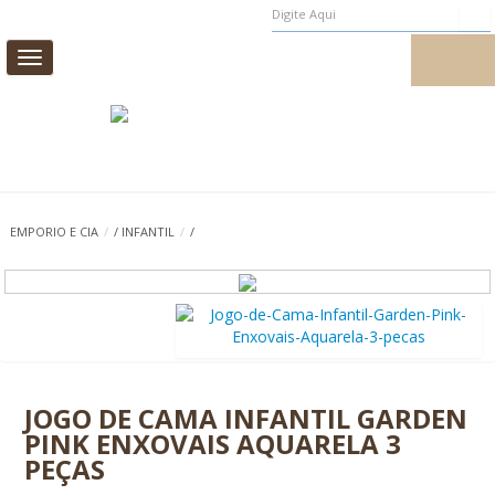
Toggle
MEUS PEDIDOS
MEU CADASTRO
navigation
CAMA
MESA
BANHO
INFANTIL
EMPORIO E CIA
/
/
INFANTIL
/
/
CASA E DECORAÇÃO
AROMAS DE AMBIENTE
PROMOÇÃO
0
JOGO DE CAMA INFANTIL GARDEN
PINK ENXOVAIS AQUARELA 3
PEÇAS