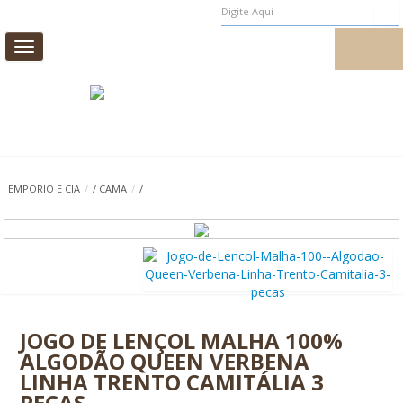
Toggle
MEUS PEDIDOS
MEU CADASTRO
navigation
CAMA
MESA
BANHO
INFANTIL
EMPORIO E CIA
/
/
CAMA
/
/
CASA E DECORAÇÃO
AROMAS DE AMBIENTE
PROMOÇÃO
0
JOGO DE LENÇOL MALHA 100%
ALGODÃO QUEEN VERBENA
LINHA TRENTO CAMITÁLIA 3
PEÇAS