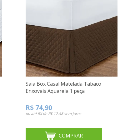
Saia Box Casal Matelada Tabaco
Enxovais Aquarela 1 peça
R$ 74,90
ou até
6X de R$ 12,48
sem juros
COMPRAR