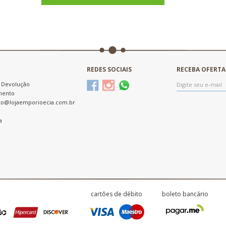
REDES SOCIAIS
RECEBA OFERTA
e Devolução
mento
to@lojaemporioecia.com.br
a
cartões de débito
boleto bancário