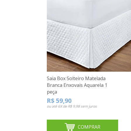
Saia Box Solteiro Matelada
Branca Enxovais Aquarela 1
peça
R$ 59,90
ou até
6X de R$ 9,98
sem juros
COMPRAR