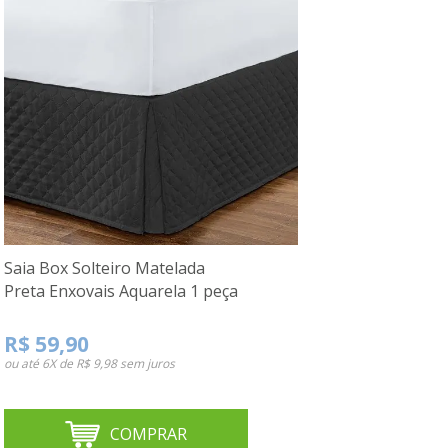
Saia Box Solteiro Matelada
Preta Enxovais Aquarela 1 peça
R$ 59,90
ou até
6X de R$ 9,98
sem juros
COMPRAR