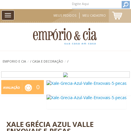
Toggle
MEUS PEDIDOS
MEU CADASTRO
navigation
CAMA
MESA
BANHO
INFANTIL
EMPORIO E CIA
/
/
CASA E DECORAÇÃO
/
/
CASA E DECORAÇÃO
AROMAS DE AMBIENTE
PROMOÇÃO
0
XALE GRÉCIA AZUL VALLE
ENXOVAIS 5 PEÇAS