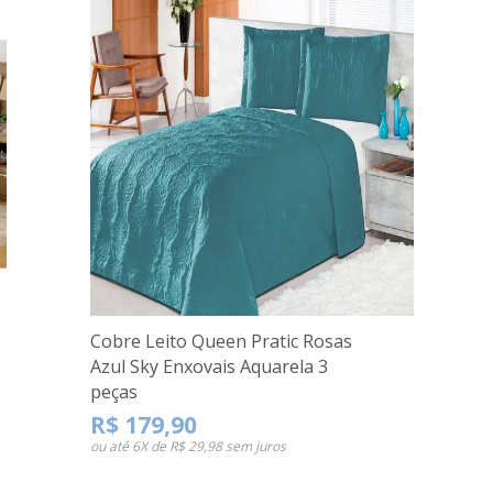
Cobre Leito Queen Pratic Rosas
Azul Sky Enxovais Aquarela 3
peças
R$ 179,90
ou até
6X de R$ 29,98
sem juros