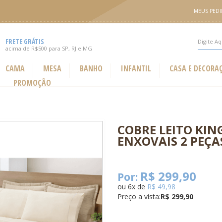
MEUS PED
FRETE GRÁTIS
acima de R$500 para SP, RJ e MG
CAMA
MESA
BANHO
INFANTIL
CASA E DECORA
PROMOÇÃO
COBRE LEITO KIN
ENXOVAIS 2 PEÇA
R$ 299,90
Por:
ou
6
x
de
R$ 49,98
Preço a vista:
R$ 299,90