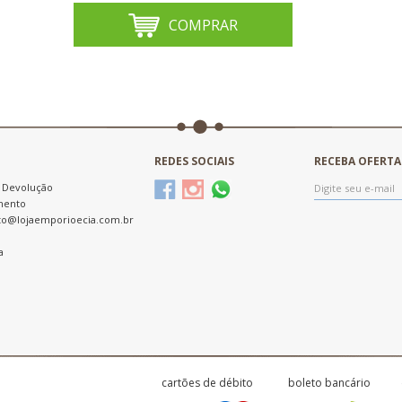
COMPRAR
REDES SOCIAIS
RECEBA OFERTA
e Devolução
mento
to@lojaemporioecia.com.br
a
cartões de débito
boleto bancário