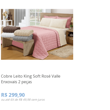
Cobre Leito King Soft Rosé Valle
Enxovais 2 peças
R$ 299,90
ou até
6X de R$ 49,98
sem juros