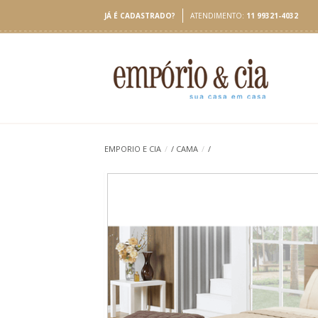
JÁ É CADASTRADO?
ATENDIMENTO:
11 99321-4032
EMPORIO E CIA
/
/
CAMA
/
/